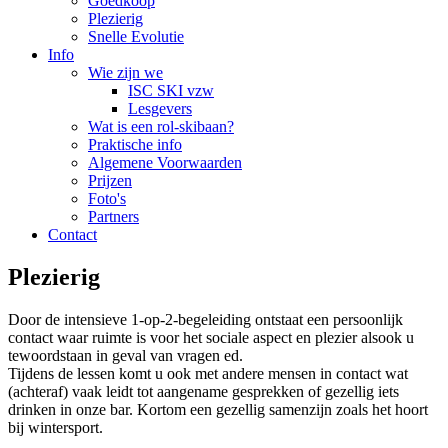
Goedkoop
Plezierig
Snelle Evolutie
Info
Wie zijn we
ISC SKI vzw
Lesgevers
Wat is een rol-skibaan?
Praktische info
Algemene Voorwaarden
Prijzen
Foto's
Partners
Contact
Plezierig
Door de intensieve 1-op-2-begeleiding ontstaat een persoonlijk
contact waar ruimte is voor het sociale aspect en plezier alsook u
tewoordstaan in geval van vragen ed.
Tijdens de lessen komt u ook met andere mensen in contact wat
(achteraf) vaak leidt tot aangename gesprekken of gezellig iets
drinken in onze bar. Kortom een gezellig samenzijn zoals het hoort
bij wintersport.