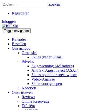
Zoeken
Registreren
Inloggen
Toggle navigation
Kalender
Bestellen
Ons aanbod
Groepsles
Skiles (vanaf 6 jaar)
Privéles
Skigewenning (4-5 jarigen)
Anti Ski Angst traject (ASAT)
Skiles op indoor sneeuwpiste
Video-Analyse
Skiën voor groepen
Kadobon
Onze troeven
Reviews
Online Reservatie
Efficiënt